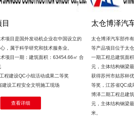
太仓博泽汽车部件有限公司厂房项目
太仓博泽汽车部件有限公司兴建的迁扩建门板模块及其部件
等产品项目位于太仓市高新区东亭北路158号。
一期工程总建筑面积33552.90平方米，总造价11743.8万
元，主体结构钢梁最大跨度28.80米。
获得苏州市姑苏杯优质工程一等奖，苏州市工程设计优秀二
等奖，江苏省QC成果优秀奖，江苏省“扬子杯”优质工程奖。
博泽二期工程总建筑面积40092.76平方米，总造价14000万
元，主体结构钢梁最大跨度28.80米，单层钢结构层高15.02
米。
查看详细