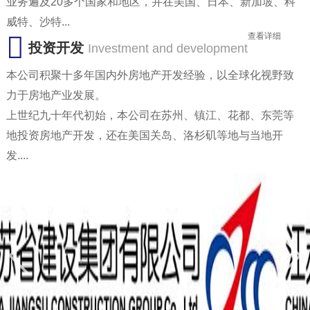
业务遍及20多个国家和地区，并在美国、日本、新加坡、科
威特、沙特...
查看详细

投资开发
Investment and development
本公司积聚十多年国内外房地产开发经验，以全球化视野致
力于房地产业发展。
上世纪九十年代初始，本公司在苏州、镇江、花都、东莞等
地投资房地产开发，还在美国关岛、洛杉矶等地与当地开
发....