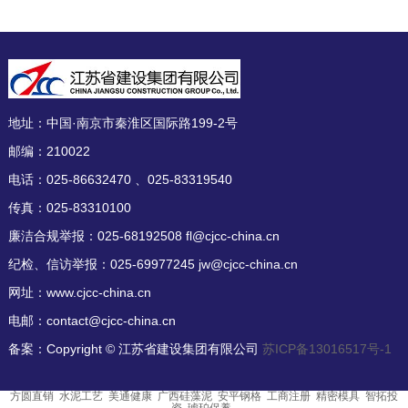
地址：中国·南京市秦淮区国际路199-2号
邮编：210022
电话：025-86632470 、025-83319540
传真：025-83310100
廉洁合规举报：025-68192508 fl@cjcc-china.cn
纪检、信访举报：025-69977245 jw@cjcc-china.cn
网址：www.cjcc-china.cn
电邮：contact@cjcc-china.cn
备案：Copyright © 江苏省建设集团有限公司
苏ICP备13016517号-1
方圆直销
水泥工艺
美通健康
广西硅藻泥
安平钢格
工商注册
精密模具
智拓投