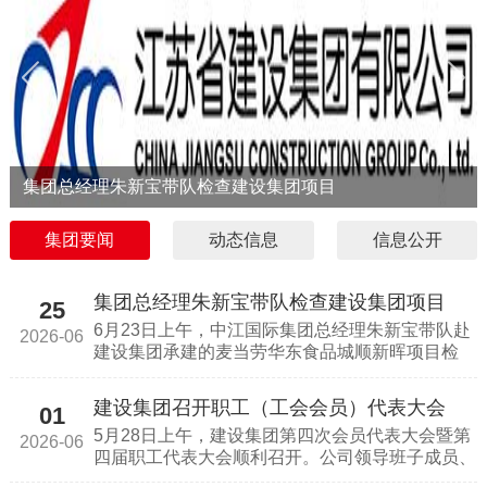
集团总经理朱新宝带队检查建设集团项目
集团要闻
动态信息
信息公开
集团总经理朱新宝带队检查建设集团项目
25
6月23日上午，中江国际集团总经理朱新宝带队赴
2026-06
建设集团承建的麦当劳华东食品城顺新晖项目检
查。质量安全部部长杨杰、建设集团总经理解
建设集团召开职工（工会会员）代表大会
01
5月28日上午，建设集团第四次会员代表大会暨第
2026-06
四届职工代表大会顺利召开。公司领导班子成员、
全体职工（工会会员）代表出席会议。中江